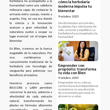
herbolaria ha acompañado a la
cómo la herbolaria
humanidad como una sabiduría
moderna impulsa tu
milenaria capaz de restaurar la
bienestar
armonía entre cuerpo, mente y
9 octubre, 2025
espíritu. Hoy, en una era donde
la ciencia y la innovación
Desde tiempos ancestrales,
las plantas han sido fuente de
avanzan a gran velocidad, la
vida, curación y equilibrio. La
naturaleza vuelve a ocupar su
herbolaria ha acompañado a la
lugar esencial: ser el origen del
humanidad
bienestar.
En Blen, creemos en la fuerza
inagotable de la naturaleza. Por
eso, combinamos el
conocimiento tradicional de la
Emprender con
herbolaria con tecnología de
propósito: transforma
vanguardia para potenciar sus
tu vida con Blen
beneficios al máximo.
9 octubre, 2025
Emprender no es solo un
Nuestros procesos como
camino hacia la independencia
BIOCORE y LABV permiten
económica; es una decisión
conservar la pureza, potencia y
de crecimiento personal. Es
atreverse a soñar,
efectividad de cada extracto
natural, transformando las
plantas en fórmulas altamente
concentradas que actúan