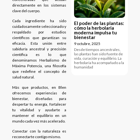
directamente en los sistemas
clave del cuerpo.
Cada ingrediente ha sido
El poder de las plantas:
cuidadosamente seleccionado y
cómo la herbolaria
moderna impulsa tu
respaldado por estudios
bienestar
científicos que garantizan su
eficacia. Esta unión entre
9 octubre, 2025
sabiduría ancestral y precisión
Desde tiempos ancestrales,
las plantas han sido fuente de
científica es lo que
vida, curación y equilibrio. La
denominamos Herbalismo de
herbolaria ha acompañado a la
Máxima Potencia, una filosofía
humanidad
que redefine el concepto de
salud natural.
Más que productos, en Blen
ofrecemos experiencias de
bienestar, diseñadas para
despertar tu energía, fortalecer
tu vitalidad y ayudarte a
mantener el equilibrio en un
mundo cada vez más acelerado.
Conectar con la naturaleza es
reconectarte contigo mismo.