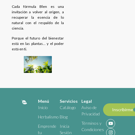
Cada fórmula Blen es una
invitación a volver al origen, a
recuperar la esencia de lo
natural con el respaldo de la
ciencia.
Porque el futuro del bienestar
está en las plantas… y el poder
está en ti.
Menú
Servicios
Legal
Inicio
Catálogo
Aviso de
Inscribirme
Privacidad
Herbalismo
Blog
Términos y
Emprende
Inicia
Condiciones
tu
Sesión